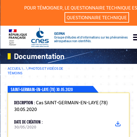
Panneau de gestion des cookies
POUR TÉMOIGNER, LE QUESTIONNAIRE TECHNIQUE ES
QUESTIONNAIRE TECHNIQUE
GEIPAN
Groupe d’études et d’informations sur les phénomènes
aérospatiaux non identifiés.
Documentation
ACCUEIL \ .. \
PHOTOS ET VIDÉOS DE
TÉMOINS
SAINT-GERMAIN-EN-LAYE (78) 30.05.2020
DESCRIPTION :
Cas SAINT-GERMAIN-EN-LAYE (78)
30.05.2020
DATE DE CRÉATION :
30/05/2020