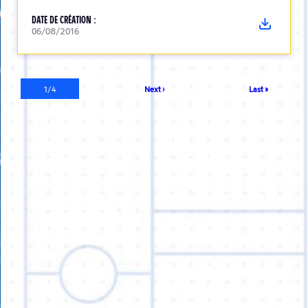
DATE DE CRÉATION :
06/08/2016
Pagination
Page
1/4
Page
Next ›
Dernière
Last »
courante
suivante
page