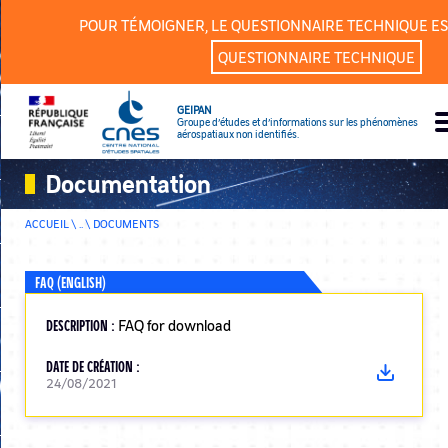
Panneau de gestion des cookies
POUR TÉMOIGNER, LE QUESTIONNAIRE TECHNIQUE ES
QUESTIONNAIRE TECHNIQUE
GEIPAN
Groupe d’études et d’informations sur les phénomènes
aérospatiaux non identifiés.
Documentation
ACCUEIL \ .. \
DOCUMENTS
FAQ (ENGLISH)
DESCRIPTION :
FAQ for download
DATE DE CRÉATION :
24/08/2021