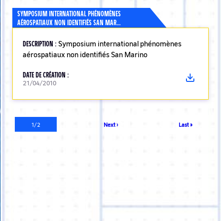
SYMPOSIUM INTERNATIONAL PHÉNOMÈNES
AÉROSPATIAUX NON IDENTIFIÉS SAN MAR…
DESCRIPTION :
Symposium international phénomènes
aérospatiaux non identifiés San Marino
DATE DE CRÉATION :
21/04/2010
Pagination
Page
1/2
Page
Next ›
Dernière
Last »
courante
suivante
page