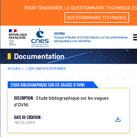
Panneau de gestion des cookies
POUR TÉMOIGNER, LE QUESTIONNAIRE TECHNIQUE ES
QUESTIONNAIRE TECHNIQUE
GEIPAN
Groupe d’études et d’informations sur les phénomènes
aérospatiaux non identifiés.
Documentation
ACCUEIL \ .. \
DOCUMENTS EXTERNES
ETUDE BIBLIOGRAPHIQUE SUR LES VAGUES D'OVNI
DESCRIPTION :
Etude bibliographique sur les vagues
d'OVNI
DATE DE CRÉATION :
18/12/2015