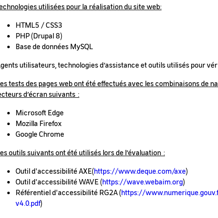
echnologies utilisées pour la réalisation du site web:
HTML5 / CSS3
PHP (Drupal 8)
Base de données MySQL
gents utilisateurs, technologies d’assistance et outils utilisés pour véri
es tests des pages web ont été effectués avec les combinaisons de n
ecteurs d’écran suivants :
Microsoft Edge
Mozilla Firefox
Google Chrome
es outils suivants ont été utilisés lors de l’évaluation :
Outil d'accessibilité AXE(
https://www.deque.com/axe
)
Outil d'accessibilité WAVE (
https://wave.webaim.org
)
Référentiel d'accessibilité RG2A (
https://www.numerique.gouv.
v4.0.pdf
)