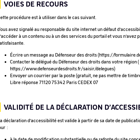
VOIES DE RECOURS
ette procédure est à utiliser dans le cas suivant.
ous avez signalé au responsable du site internet un défaut d’accessib
’accéder à un contenu ou à un des services du portail et vous n’avez
atisfaisante.
Écrire un message au Défenseur des droits (https://formulaire.d
Contacter le délégué du Défenseur des droits dans votre région (
https://www.defenseurdesdroits.fr/saisir/delegues)
Envoyer un courrier par la poste (gratuit, ne pas mettre de timbr
Libre réponse 71120 75342 Paris CEDEX 07
VALIDITÉ DE LA DÉCLARATION D’ACCESSI
a déclaration d’accessibilité est valide à partir de sa date de publicatio
our :
à la date de modification substantielle ou de refonte du site conc