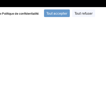
Tout accepter
Tout refuser
re
Politique de confidentialité
.
ation et de traitement d'images du
ment d’images et de vidéos privilégié par le GEIPAN pour