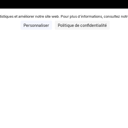
tatistiques et améliorer notre site web. Pour plus d'informations, consultez not
Personnaliser
Politique de confidentialité
20 mai 2025
IPACO® : Le logiciel d’authentific
GEIPAN
IPACO® est le logiciel d’authentification et de traite
les enquêtes.