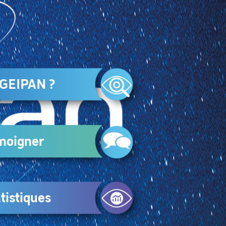
 GEIPAN ?
moigner
tistiques