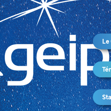
Le
Té
Sta