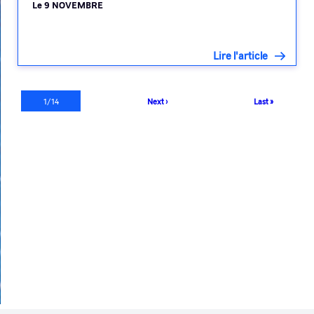
Le 9 NOVEMBRE
Lire l'article
Pagination
Page
1/14
Page
Next ›
Dernière
Last »
courante
suivante
page