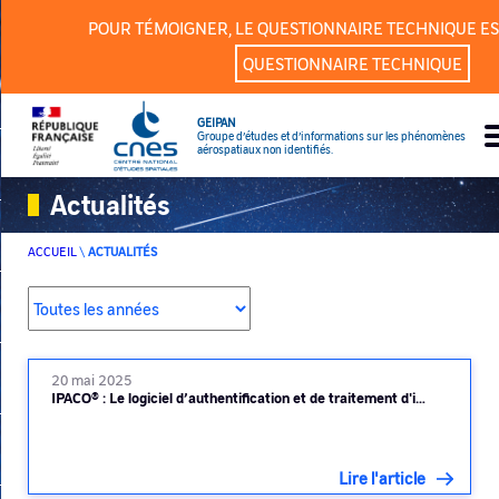
Panneau de gestion des cookies
POUR TÉMOIGNER, LE QUESTIONNAIRE TECHNIQUE ES
QUESTIONNAIRE TECHNIQUE
GEIPAN
Groupe d’études et d’informations sur les phénomènes
aérospatiaux non identifiés.
Actualités
ACCUEIL
\
ACTUALITÉS
20 mai 2025
IPACO® : Le logiciel d’authentification et de traitement d'i…
Lire l'article