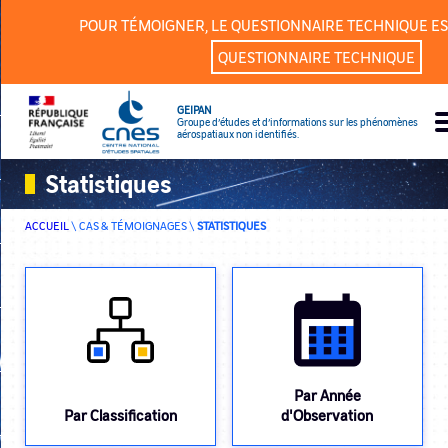
Panneau de gestion des cookies
POUR TÉMOIGNER, LE QUESTIONNAIRE TECHNIQUE ES
QUESTIONNAIRE TECHNIQUE
GEIPAN
Groupe d’études et d’informations sur les phénomènes
aérospatiaux non identifiés.
Statistiques
ACCUEIL
\
CAS & TÉMOIGNAGES
\
STATISTIQUES
Par Année
Par Classification
d'Observation