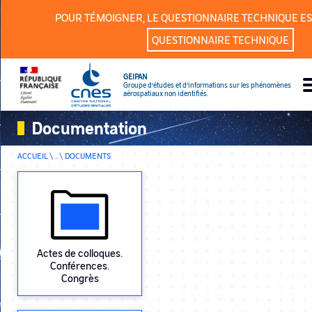
Panneau de gestion des cookies
POUR TÉMOIGNER, LE QUESTIONNAIRE TECHNIQUE ES
QUESTIONNAIRE TECHNIQUE
GEIPAN
Groupe d’études et d’informations sur les phénomènes
aérospatiaux non identifiés.
Documentation
ACCUEIL \ .. \
DOCUMENTS
Actes de colloques.
Conférences.
Congrès