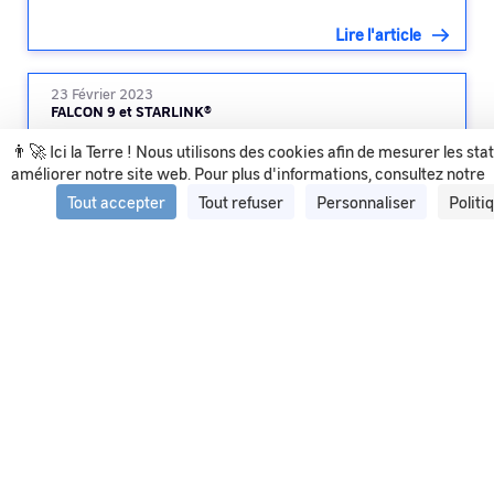
Lire l'article
23 Février 2023
FALCON 9 et STARLINK®
👨‍🚀 Ici la Terre ! Nous utilisons des cookies afin de mesurer les sta
améliorer notre site web. Pour plus d'informations, consultez notre
Lire l'article
Tout accepter
Tout refuser
Personnaliser
Politi
Voir tous les articles