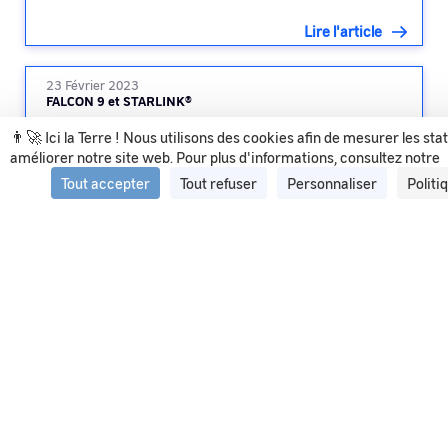
Lire l'article
23 Février 2023
FALCON 9 et STARLINK®
👨‍🚀 Ici la Terre ! Nous utilisons des cookies afin de mesurer les sta
améliorer notre site web. Pour plus d'informations, consultez notre
Lire l'article
Tout accepter
Tout refuser
Personnaliser
Politi
Voir tous les articles