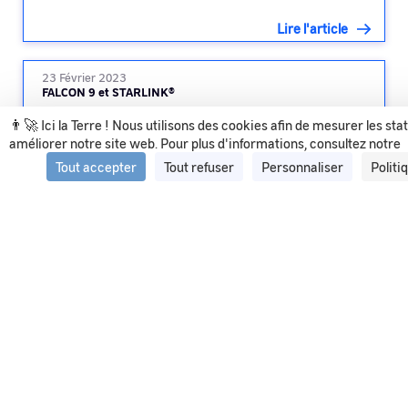
Lire l'article
23 Février 2023
FALCON 9 et STARLINK®
👨‍🚀 Ici la Terre ! Nous utilisons des cookies afin de mesurer les sta
améliorer notre site web. Pour plus d'informations, consultez notre
Lire l'article
Tout accepter
Tout refuser
Personnaliser
Politi
Voir tous les articles