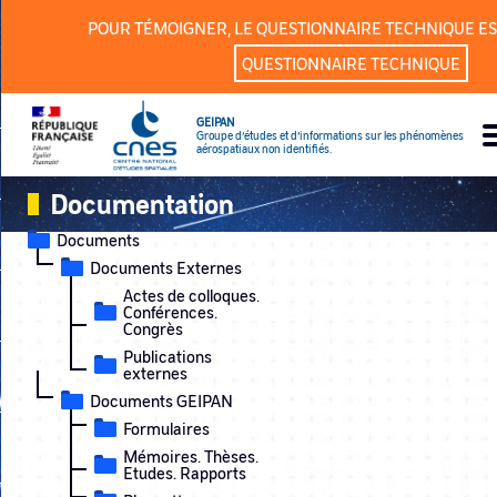
Panneau de gestion des cookies
POUR TÉMOIGNER, LE QUESTIONNAIRE TECHNIQUE ES
QUESTIONNAIRE TECHNIQUE
GEIPAN
Groupe d’études et d’informations sur les phénomènes
aérospatiaux non identifiés.
Documentation
Documents
Documents Externes
Actes de colloques.
Conférences.
Congrès
Publications
externes
Documents GEIPAN
Formulaires
Mémoires. Thèses.
Etudes. Rapports