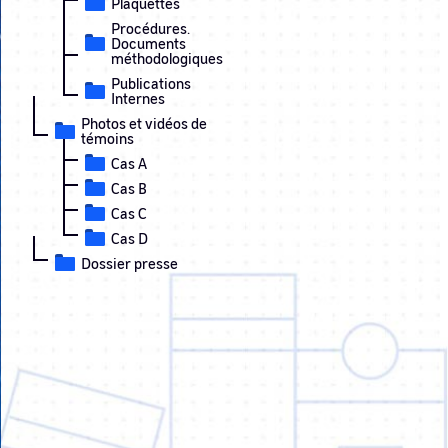
Plaquettes
Procédures.
Documents
méthodologiques
Publications
Internes
Photos et vidéos de
témoins
Cas A
Cas B
Cas C
Cas D
Dossier presse