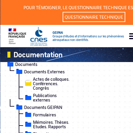
Panneau de gestion des cookies
POUR TÉMOIGNER, LE QUESTIONNAIRE TECHNIQUE ES
QUESTIONNAIRE TECHNIQUE
GEIPAN
Groupe d’études et d’informations sur les phénomènes
aérospatiaux non identifiés.
Documentation
Documents
Documents Externes
Actes de colloques.
Conférences.
Congrès
Publications
externes
Documents GEIPAN
Formulaires
Mémoires. Thèses.
Etudes. Rapports