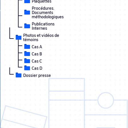
Plaquettes
Procédures.
Documents
méthodologiques
Publications
Internes
Photos et vidéos de
témoins
Cas A
Cas B
Cas C
Cas D
Dossier presse