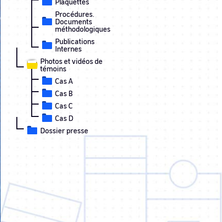
Plaquettes
Procédures.
Documents
méthodologiques
Publications
Internes
Photos et vidéos de
témoins
Cas A
Cas B
Cas C
Cas D
Dossier presse