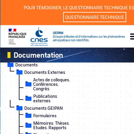
Panneau de gestion des cookies
POUR TÉMOIGNER, LE QUESTIONNAIRE TECHNIQUE ES
QUESTIONNAIRE TECHNIQUE
GEIPAN
Groupe d’études et d’informations sur les phénomènes
aérospatiaux non identifiés.
Documentation
Documents
Documents Externes
Actes de colloques.
Conférences.
Congrès
Publications
externes
Documents GEIPAN
Formulaires
Mémoires. Thèses.
Etudes. Rapports