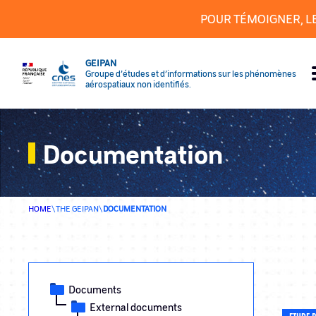
Cookies management panel
POUR TÉMOIGNER, L
GEIPAN
Groupe d’études et d’informations sur les phénomènes
aérospatiaux non identifiés.
Documentation
HOME
\
THE GEIPAN
\
DOCUMENTATION
Documents
External documents