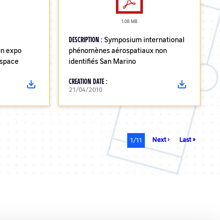
1.08 MB
DESCRIPTION :
Symposium international
on expo
phénomènes aérospatiaux non
espace
identifiés San Marino
CREATION DATE :
21/04/2010
Next
Next ›
Last
Last »
Current
1/11
page
page
page