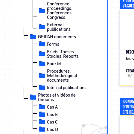
ETUDE 
Conference
VAGUES
proceedings.
Conferences.
Congress
External
publications
GEIPAN documents
Forms
Briefs. Theses.
DESC
Studies. Reports
les
Booklet
CREAT
Procedures.
Methodological
18/
documents
Internal publications
Photos et vidéos de
témoins
ICONOG
D'INTE
Cas A
CITÉ DE
Cas B
Cas C
Cas D