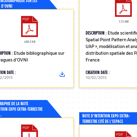
BIBLIOGRAPHIQUE SUR LES
 D'OVNI
1.72 MB
DESCRIPTION :
Etude scientifi
Spatial Point Pattern Analy
458.5 KB
UAP », modélisation et ana
RIPTION :
Etude bibliographique sur
distribution spatiale des 
 vagues d'OVNI
France
ION DATE :
CREATION DATE :
12/2015
10/02/2015
RAPHIE DE LA NOTE
NTION EXPO EXTRA-TERRESTRE
…
NOTE D'INTENTION EXPO EXTRA-
TERRESTRE CITÉ DE L'ESPACE