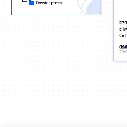
Dossier presse
DESC
d'in
de l
CREAT
20/
Pagination