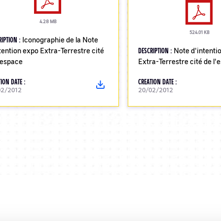
4.28 MB
524.01 KB
RIPTION :
Iconographie de la Note
tention expo Extra-Terrestre cité
DESCRIPTION :
Note d'intenti
'espace
Extra-Terrestre cité de l'
ION DATE :
CREATION DATE :
02/2012
20/02/2012