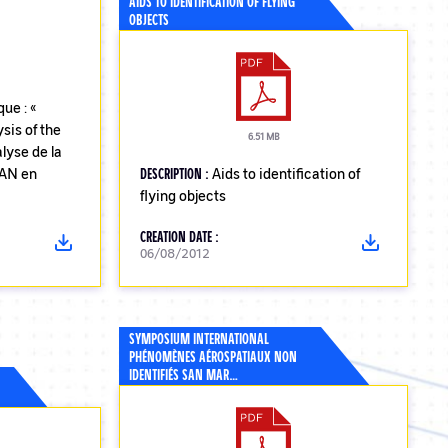
AIDS TO IDENTIFICATION OF FLYING
OBJECTS
que : «
sis of the
6.51 MB
lyse de la
PAN en
DESCRIPTION :
Aids to identification of
flying objects
CREATION DATE :
06/08/2012
SYMPOSIUM INTERNATIONAL
PHÉNOMÈNES AÉROSPATIAUX NON
IDENTIFIÉS SAN MAR…