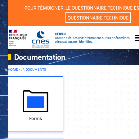
Cookies management panel
POUR TÉMOIGNER, LE QUESTIONNAIRE TECHNIQUE ES
QUESTIONNAIRE TECHNIQUE
GEIPAN
Groupe d’études et d’informations sur les phénomènes
aérospatiaux non identifiés.
Documentation
HOME \ .. \
DOCUMENTS
Forms