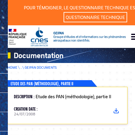
Cookies management panel
POUR TÉMOIGNER, LE QUESTIONNAIRE TECHNIQUE ES
QUESTIONNAIRE TECHNIQUE
GEIPAN
Groupe d’études et d’informations sur les phénomènes
aérospatiaux non identifiés.
Documentation
HOME \ .. \
GEIPAN DOCUMENTS
ETUDE DES PAN (MÉTHODOLOGIE), PARTIE II
DESCRIPTION :
Etude des PAN (méthodologie), partie II
CREATION DATE :
24/07/2008