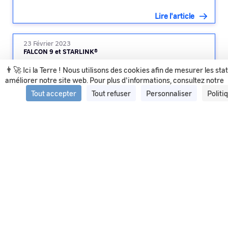
Lire l'article
23 Février 2023
FALCON 9 et STARLINK®
👨‍🚀 Ici la Terre ! Nous utilisons des cookies afin de mesurer les sta
améliorer notre site web. Pour plus d'informations, consultez notre
Lire l'article
Tout accepter
Tout refuser
Personnaliser
Politi
Voir tous les articles