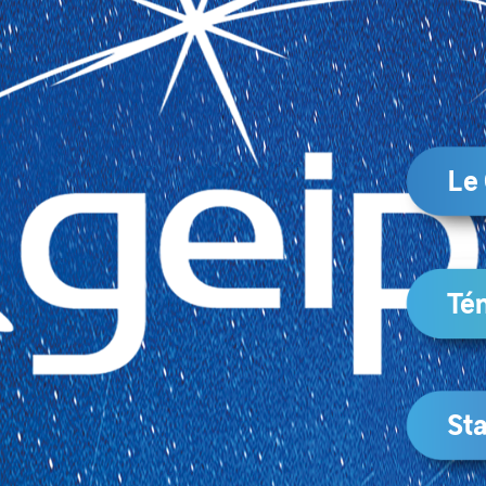
Le
Té
Sta