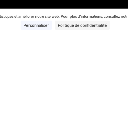
tatistiques et améliorer notre site web. Pour plus d'informations, consultez not
Personnaliser
Politique de confidentialité
20 mai 2025
IPACO® : Le logiciel d’authentific
GEIPAN
IPACO® est le logiciel d’authentification et de traite
les enquêtes.