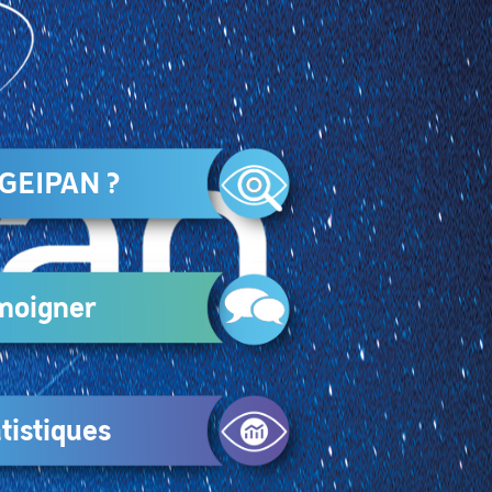
 GEIPAN ?
moigner
tistiques