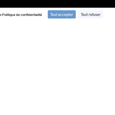
Tout accepter
Tout refuser
re
Politique de confidentialité
.
ation et de traitement d'images du
ment d’images et de vidéos privilégié par le GEIPAN pour