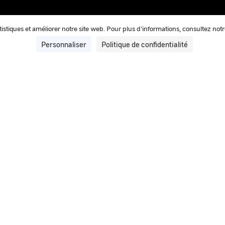
tatistiques et améliorer notre site web. Pour plus d'informations, consultez not
Personnaliser
Politique de confidentialité
20 mai 2025
IPACO® : Le logiciel d’authentific
GEIPAN
IPACO® est le logiciel d’authentification et de traite
les enquêtes.