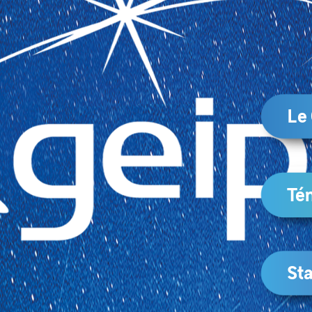
Le
Té
Sta