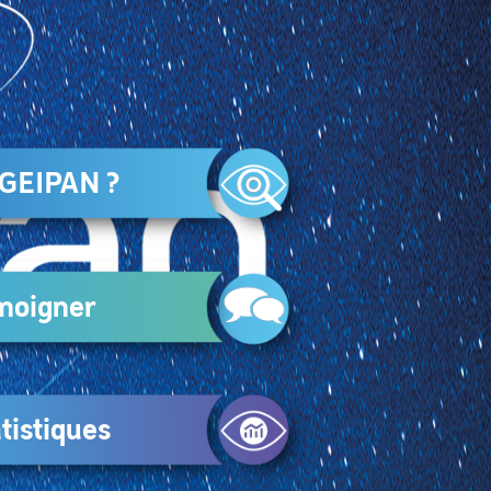
 GEIPAN ?
moigner
tistiques