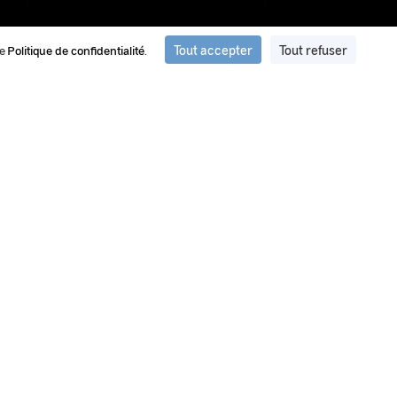
Tout accepter
Tout refuser
re
Politique de confidentialité
.
ation et de traitement d'images du
ment d’images et de vidéos privilégié par le GEIPAN pour