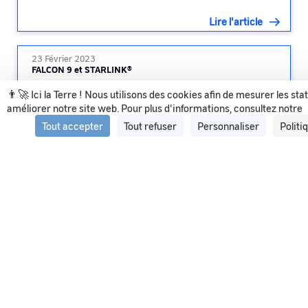
Lire l'article
23 Février 2023
FALCON 9 et STARLINK®
👨‍🚀 Ici la Terre ! Nous utilisons des cookies afin de mesurer les sta
améliorer notre site web. Pour plus d'informations, consultez notre
Lire l'article
Tout accepter
Tout refuser
Personnaliser
Politi
Voir tous les articles