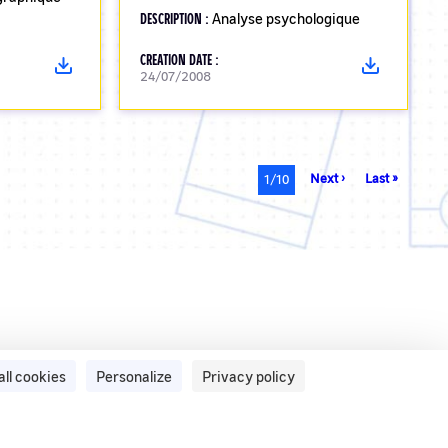
DESCRIPTION :
Analyse psychologique
CREATION DATE :
24/07/2008
Next
Next ›
Last
Last »
Current
1/10
page
page
page
all cookies
Personalize
Privacy policy