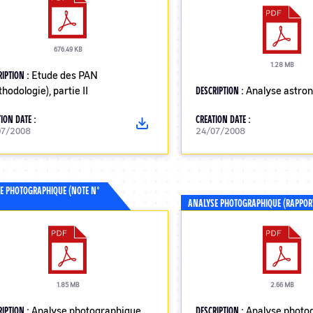
676.49 KB
1.28 MB
RIPTION :
Etude des PAN
hodologie), partie II
DESCRIPTION :
Analyse astro
ION DATE :
CREATION DATE :
07/2008
24/07/2008
E PHOTOGRAPHIQUE (NOTE N°
ANALYSE PHOTOGRAPHIQUE (RAPPOR
1.85 MB
2.66 MB
RIPTION :
Analyse photographique
DESCRIPTION :
Analyse photo