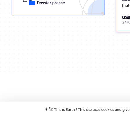
Dossier presse
(not
CREAT
24/
Pagination
👨‍🚀 This is Earth ! This site uses cookies and gi