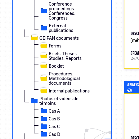
Conference
proceedings.
Conferences.
Congress
External
publications
DESC
GEIPAN documents
(mét
Forms
CREAT
Briefs. Theses.
Studies. Reports
24/
Booklet
Procedures.
Methodological
documents
ANALYS
43)
Internal publications
Photos et vidéos de
témoins
Cas A
Cas B
Cas C
Cas D
DESC