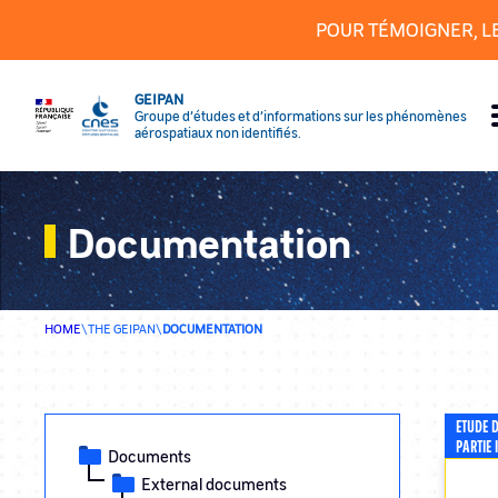
Cookies management panel
POUR TÉMOIGNER, L
GEIPAN
Groupe d’études et d’informations sur les phénomènes
aérospatiaux non identifiés.
Documentation
HOME
\
THE GEIPAN
\
DOCUMENTATION
ETUDE 
PARTIE I
Documents
External documents