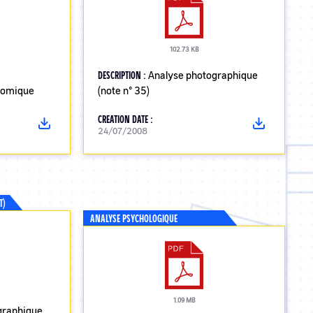
102.73 KB
DESCRIPTION :
Analyse photographique
nomique
(note n° 35)
CREATION DATE :
24/07/2008
T)
ANALYSE PSYCHOLOGIQUE
1.09 MB
graphique