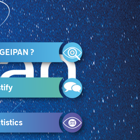
 GEIPAN ?
tify
tistics