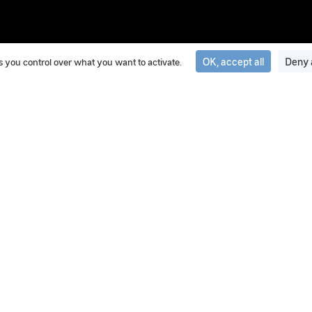
OK, accept all
Deny 
ves you control over what you want to activate.
20 May 2025
IPACO® : Le logiciel d’authentific
GEIPAN
IPACO® est le logiciel d’authentification et de traite
les enquêtes.