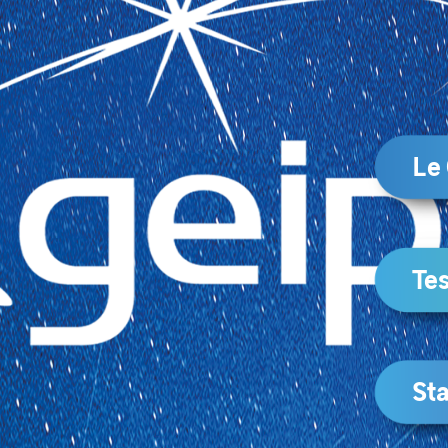
Le
Tes
Sta