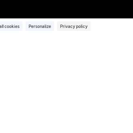
all cookies
Personalize
Privacy policy
ation et de traitement d'images du
ment d’images et de vidéos privilégié par le GEIPAN pour