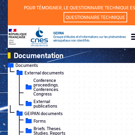
Cookies management panel
POUR TÉMOIGNER, LE QUESTIONNAIRE TECHNIQUE ES
QUESTIONNAIRE TECHNIQUE
GEIPAN
Groupe d’études et d’informations sur les phénomènes
aérospatiaux non identifiés.
Documentation
Documents
External documents
Conference
proceedings.
Conferences.
Congress
External
publications
GEIPAN documents
Forms
Briefs. Theses.
Studies. Reports