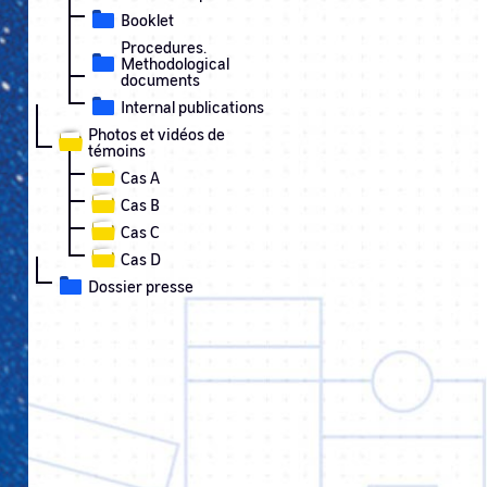
Booklet
Procedures.
Methodological
documents
Internal publications
Photos et vidéos de
témoins
Cas A
Cas B
Cas C
Cas D
Dossier presse