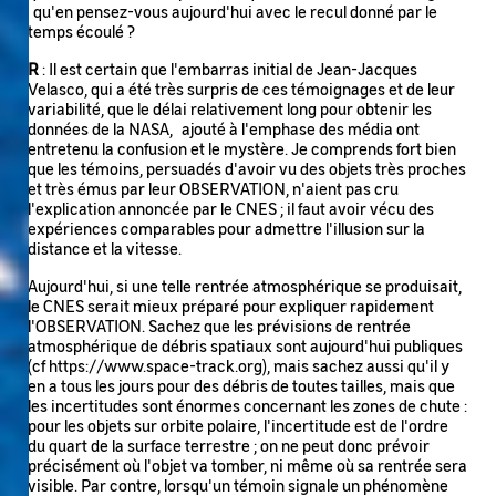
qu'en pensez-vous aujourd'hui avec le recul donné par le
temps écoulé ?
R
: Il est certain que l'embarras initial de Jean-Jacques
Velasco, qui a été très surpris de ces témoignages et de leur
variabilité, que le délai relativement long pour obtenir les
données de la NASA, ajouté à l'emphase des média ont
entretenu la confusion et le mystère. Je comprends fort bien
que les témoins, persuadés d'avoir vu des objets très proches
et très émus par leur OBSERVATION, n'aient pas cru
l'explication annoncée par le CNES ; il faut avoir vécu des
expériences comparables pour admettre l'illusion sur la
distance et la vitesse.
Aujourd'hui, si une telle rentrée atmosphérique se produisait,
le CNES serait mieux préparé pour expliquer rapidement
l'OBSERVATION. Sachez que les prévisions de rentrée
atmosphérique de débris spatiaux sont aujourd'hui publiques
(cf https://www.space-track.org), mais sachez aussi qu'il y
en a tous les jours pour des débris de toutes tailles, mais que
les incertitudes sont énormes concernant les zones de chute :
pour les objets sur orbite polaire, l'incertitude est de l'ordre
du quart de la surface terrestre ; on ne peut donc prévoir
précisément où l'objet va tomber, ni même où sa rentrée sera
visible. Par contre, lorsqu'un témoin signale un phénomène