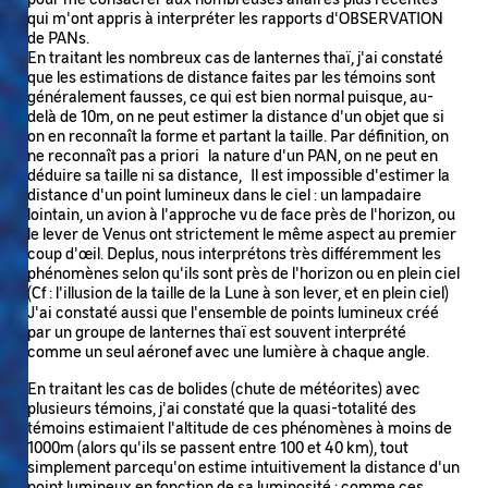
qui m'ont appris à interpréter les rapports d'OBSERVATION
de PANs.
En traitant les nombreux cas de lanternes thaï, j'ai constaté
que les estimations de distance faites par les témoins sont
généralement fausses, ce qui est bien normal puisque, au-
delà de 10m, on ne peut estimer la distance d'un objet que si
on en reconnaît la forme et partant la taille. Par définition, on
ne reconnaît pas a priori la nature d'un PAN, on ne peut en
déduire sa taille ni sa distance, Il est impossible d'estimer la
distance d'un point lumineux dans le ciel : un lampadaire
lointain, un avion à l'approche vu de face près de l'horizon, ou
le lever de Venus ont strictement le même aspect au premier
coup d'œil. Deplus, nous interprétons très différemment les
phénomènes selon qu'ils sont près de l'horizon ou en plein ciel
(Cf : l'illusion de la taille de la Lune à son lever, et en plein ciel)
J'ai constaté aussi que l'ensemble de points lumineux créé
par un groupe de lanternes thaï est souvent interprété
comme un seul aéronef avec une lumière à chaque angle.
En traitant les cas de bolides (chute de météorites) avec
plusieurs témoins, j'ai constaté que la quasi-totalité des
témoins estimaient l'altitude de ces phénomènes à moins de
1000m (alors qu'ils se passent entre 100 et 40 km), tout
simplement parcequ'on estime intuitivement la distance d'un
point lumineux en fonction de sa luminosité ; comme ces