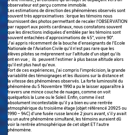
observateur est perçu comme immobile.
Les estimations de direction des phénomènes observés sont
souvent très approximatives : lorque les témoins nous
fournissent des photos permettant de recaler l'OBSERVATION
par rapport aux points cardinaux, nous constatons souvent
que les directions indiquées d'emblée par les témoins sont
souvent entachées d'approximations de 45°, voire 90°.
J'ai appris récemment de la bouche d'enseignants de l'Ecole
Nationale de l'Aviation Civile qu'il n'est pas rare que les
élèves pilotes se méprennent sur l'altitude d'un objet qu'ils
ont en vue ; ils peuvent l'estimer à plus basse altitude alors
qu'il est plus haut qu'eux.
Fort de ces expériences, j'ai compris l'imprécision, la grande
variabilité des témoignages et les illusions sur la distance et
la vitesse des phénomènes observés. La forte luminosité du
phénomène du 5 Novembre 1990 a pu le laisser apparaître à
travers une mince couche de nuages, comme on voit
quelquefois la Lune ou le Soleil. Enfin, comme il est
absolument incontestable qu'il y a bien eu une rentrée
atmosphérique du troisième étage (objet référencé 20925 ou
1990 – 94C) d'une fusée russe lancée 2 jours avant, s'il y avait
eu un autre phénomène simultané, les témoins auraient dû
voir la rentrée atmosphérique de cet objet ET l'autre
phénomène.