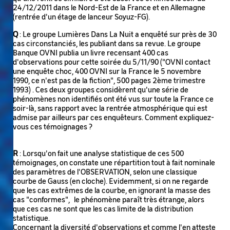
24/12/2011 dans le Nord-Est de la France et en Allemagne
(rentrée d'un étage de lanceur Soyuz-FG).
Q
: Le groupe Lumières Dans La Nuit a enquêté sur près de 30
cas circonstanciés, les publiant dans sa revue. Le groupe
Banque OVNI publia un livre recensant 400 cas
d'observations pour cette soirée du 5/11/90 ("OVNI contact
une enquête choc, 400 OVNI sur la France le 5 novembre
1990, ce n'est pas de la fiction", 500 pages 2ème trimestre
1993) . Ces deux groupes considèrent qu'une série de
phénomènes non identifiés ont été vus sur toute la France ce
soir-là, sans rapport avec la rentrée atmosphérique qui est
admise par ailleurs par ces enquêteurs. Comment expliquez-
vous ces témoignages ?
R
: Lorsqu'on fait une analyse statistique de ces 500
témoignages, on constate une répartition tout à fait nominale
des paramètres de l'OBSERVATION, selon une classique
courbe de Gauss (en cloche). Evidemment, si on ne regarde
que les cas extrêmes de la courbe, en ignorant la masse des
cas "conformes", le phénomène paraît très étrange, alors
que ces cas ne sont que les cas limite de la distribution
statistique.
Concernant la diversité d'observations et comme l'en atteste