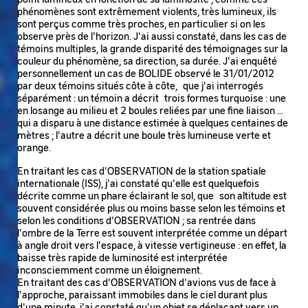
phénomènes sont extrêmement violents, très lumineux, ils
sont perçus comme très proches, en particulier si on les
observe près de l'horizon. J'ai aussi constaté, dans les cas de
témoins multiples, la grande disparité des témoignages sur la
couleur du phénomène, sa direction, sa durée. J'ai enquêté
personnellement un cas de BOLIDE observé le 31/01/2012
par deux témoins situés côte à côte, que j'ai interrogés
séparément : un témoin a décrit trois formes turquoise : une
en losange au milieu et 2 boules reliées par une fine liaison …
qui a disparu à une distance estimée à quelques centaines de
mètres ; l'autre a décrit une boule très lumineuse verte et
orange.
En traitant les cas d'OBSERVATION de la station spatiale
internationale (ISS), j'ai constaté qu'elle est quelquefois
décrite comme un phare éclairant le sol, que son altitude est
souvent considérée plus ou moins basse selon les témoins et
selon les conditions d'OBSERVATION ; sa rentrée dans
l'ombre de la Terre est souvent interprétée comme un départ
à angle droit vers l'espace, à vitesse vertigineuse : en effet, la
baisse très rapide de luminosité est interprétée
inconsciemment comme un éloignement.
En traitant des cas d'OBSERVATION d'avions vus de face à
l'approche, paraissant immobiles dans le ciel durant plus
d'une minute, j'ai constaté qu'un objet se déplaçant vers un