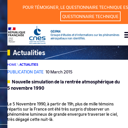
Cookies management panel
POUR TÉMOIGNER, LE QUESTIONNAIRE TECHNIQUE ES
QUESTIONNAIRE TECHNIQUE
GEIPAN
Groupe d’études et d’informations sur les phénomènes
aérospatiaux non identifiés.
Actualities
HOME
\
ACTUALITIES
PUBLICATION DATE
10 March 2015
Nouvelle simulation de la rentrée atmosphérique du
5 novembre 1990
Le 5 Novembre 1990, à partir de 19h, plus de mille témoins
répartis sur la France ont été très surpris d’observer un
phénomène lumineux de grande envergure traverser le ciel,
très dégagé cette nuit-là.