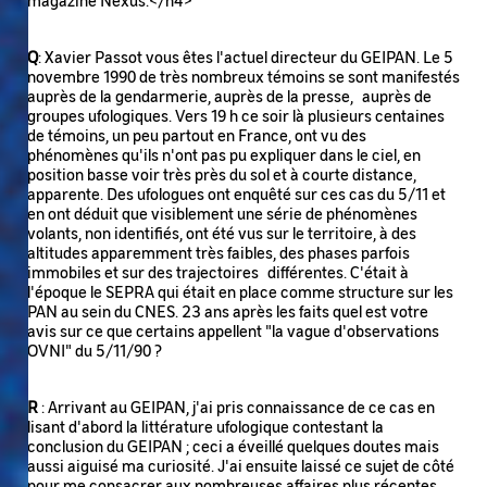
Q
: Xavier Passot vous êtes l'actuel directeur du GEIPAN. Le 5
novembre 1990 de très nombreux témoins se sont manifestés
auprès de la gendarmerie, auprès de la presse, auprès de
groupes ufologiques. Vers 19 h ce soir là plusieurs centaines
de témoins, un peu partout en France, ont vu des
phénomènes qu'ils n'ont pas pu expliquer dans le ciel, en
position basse voir très près du sol et à courte distance,
apparente. Des ufologues ont enquêté sur ces cas du 5/11 et
en ont déduit que visiblement une série de phénomènes
volants, non identifiés, ont été vus sur le territoire, à des
altitudes apparemment très faibles, des phases parfois
immobiles et sur des trajectoires différentes. C'était à
l'époque le SEPRA qui était en place comme structure sur les
PAN au sein du CNES. 23 ans après les faits quel est votre
avis sur ce que certains appellent "la vague d'observations
OVNI" du 5/11/90 ?
R
: Arrivant au GEIPAN, j'ai pris connaissance de ce cas en
lisant d'abord la littérature ufologique contestant la
conclusion du GEIPAN ; ceci a éveillé quelques doutes mais
aussi aiguisé ma curiosité. J'ai ensuite laissé ce sujet de côté
pour me consacrer aux nombreuses affaires plus récentes