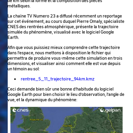
de km selon la forme et la composition des pièces
métalliques.
La chaïne TV Numero 23 a diffusé récemment un reportage
sur cet événement, au cours duquel Pierre Omaly, spécialiste
CNES des rentrées atmosphérique, présente la trajectoire
simulée du phénomène, visualisé avec le logiciel Google
Earth.
Afin que vous puissiez mieux comprendre cette trajectoire
dans l’espace, nous mettons à disposition le fichier qui
permettra de produire vous-même cette simulation en trois
dimensions, et visualiser ainsi comment elle est vue depuis
un témoin au sol:
rentree_5_11_trajectoire_94km.kmz
Ceci demande bien sûr une bonne d’habitude du logiciel
Google Earth pour bien choisir le lieu d’observation, l’angle de
vue, et la dynamique du phénomène:
Image