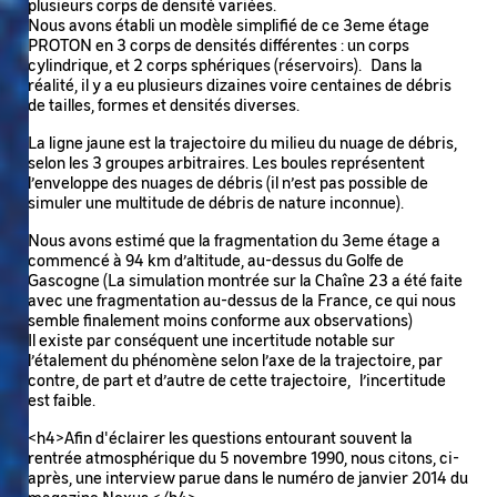
plusieurs corps de densité variées.
Nous avons établi un modèle simplifié de ce 3eme étage
PROTON en 3 corps de densités différentes : un corps
cylindrique, et 2 corps sphériques (réservoirs). Dans la
réalité, il y a eu plusieurs dizaines voire centaines de débris
de tailles, formes et densités diverses.
La ligne jaune est la trajectoire du milieu du nuage de débris,
selon les 3 groupes arbitraires. Les boules représentent
l’enveloppe des nuages de débris (il n’est pas possible de
simuler une multitude de débris de nature inconnue).
Nous avons estimé que la fragmentation du 3eme étage a
commencé à 94 km d’altitude, au-dessus du Golfe de
Gascogne (La simulation montrée sur la Chaîne 23 a été faite
avec une fragmentation au-dessus de la France, ce qui nous
semble finalement moins conforme aux observations)
Il existe par conséquent une incertitude notable sur
l’étalement du phénomène selon l’axe de la trajectoire, par
contre, de part et d’autre de cette trajectoire, l’incertitude
est faible.
<h4>Afin d'éclairer les questions entourant souvent la
rentrée atmosphérique du 5 novembre 1990, nous citons, ci-
après, une interview parue dans le numéro de janvier 2014 du
magazine Nexus.</h4>