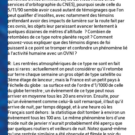
services d'orbitographie du CNES), pourquoi seule celle du
5/11/90 semble avoir causé autant de témoignages que l'on
peut qualifier d'insolites, avec notamment des témoins
prétendant avoir des impacts de lumière sur la route fait par
ces ovnis, les objets leur paraissant avancer lentement à
quelques dizaines de mètres d'altitude ? Combien de
retombées de ce type notre planète reçoit ? Comment
pouvez-vous expliquer que des témoins dignes de foi
puissent à ce point se tromper et confondre un phénomène lié
à l'activité humaine avec un OVNI ?
R
: Les rentrées atmosphériques de ce type ne sont en fait
pas si rares : actuellement on peut considérer qu'il retombe
sur terre chaque semaine un gros objet de type satellite ou
3ème étage de lanceur ; mais la France est un petit pays à
l'échelle du globe : sa surface est de l'ordre d'1/1000 de celle
du globe terrestre ; un évènement de ce type peut nous
arriver en moyenne tous les 20 ans environ. Ensuite, pour
qu'un évènement comme celui-là soit remarqué, il faut qu'il
arrive de nuit, par temps dégagé, et à une heure où les
Français sont dehors : la statistique doit tomber à environ un
évènement tous les 100 ans. Le même phénomène lors d'une
froide nuit de janvier n'aurait probablement été aperçu que
par quelques routiers et veilleurs de nuit. Notez quand-même
qu'une rentrée similaire a été observée et filmée le soir du