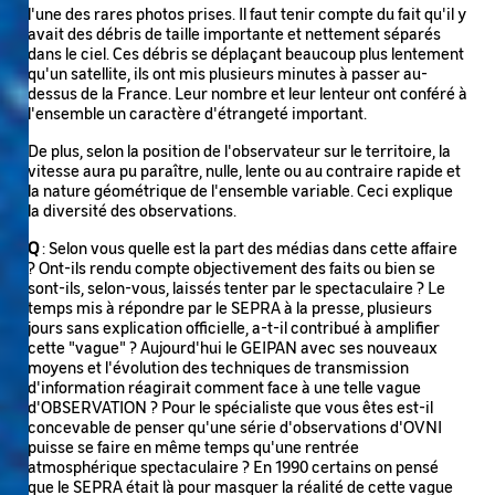
l'une des rares photos prises. Il faut tenir compte du fait qu'il y
avait des débris de taille importante et nettement séparés
dans le ciel. Ces débris se déplaçant beaucoup plus lentement
qu'un satellite, ils ont mis plusieurs minutes à passer au-
dessus de la France. Leur nombre et leur lenteur ont conféré à
l'ensemble un caractère d'étrangeté important.
De plus, selon la position de l'observateur sur le territoire, la
vitesse aura pu paraître, nulle, lente ou au contraire rapide et
la nature géométrique de l'ensemble variable. Ceci explique
la diversité des observations.
Q
: Selon vous quelle est la part des médias dans cette affaire
? Ont-ils rendu compte objectivement des faits ou bien se
sont-ils, selon-vous, laissés tenter par le spectaculaire ? Le
temps mis à répondre par le SEPRA à la presse, plusieurs
jours sans explication officielle, a-t-il contribué à amplifier
cette "vague" ? Aujourd'hui le GEIPAN avec ses nouveaux
moyens et l'évolution des techniques de transmission
d'information réagirait comment face à une telle vague
d'OBSERVATION ? Pour le spécialiste que vous êtes est-il
concevable de penser qu'une série d'observations d'OVNI
puisse se faire en même temps qu'une rentrée
atmosphérique spectaculaire ? En 1990 certains on pensé
que le SEPRA était là pour masquer la réalité de cette vague