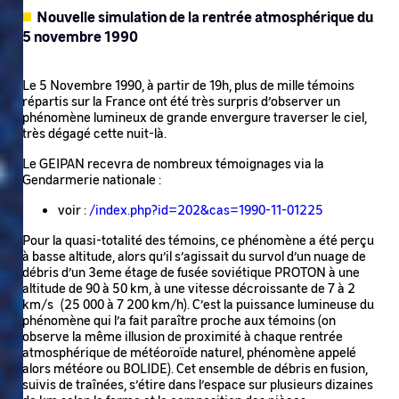
Nouvelle simulation de la rentrée atmosphérique du
5 novembre 1990
Le 5 Novembre 1990, à partir de 19h, plus de mille témoins
répartis sur la France ont été très surpris d’observer un
phénomène lumineux de grande envergure traverser le ciel,
très dégagé cette nuit-là.
Le GEIPAN recevra de nombreux témoignages via la
Gendarmerie nationale :
voir :
/index.php?id=202&cas=1990-11-01225
Pour la quasi-totalité des témoins, ce phénomène a été perçu
à basse altitude, alors qu’il s’agissait du survol d’un nuage de
débris d’un 3eme étage de fusée soviétique PROTON à une
altitude de 90 à 50 km, à une vitesse décroissante de 7 à 2
km/s (25 000 à 7 200 km/h). C’est la puissance lumineuse du
phénomène qui l’a fait paraître proche aux témoins (on
observe la même illusion de proximité à chaque rentrée
atmosphérique de météoroïde naturel, phénomène appelé
alors météore ou BOLIDE). Cet ensemble de débris en fusion,
suivis de traînées, s’étire dans l’espace sur plusieurs dizaines