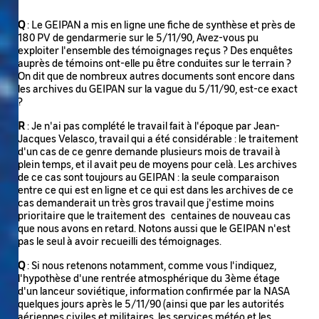
Q
: Le GEIPAN a mis en ligne une fiche de synthèse et près de
180 PV de gendarmerie sur le 5/11/90, Avez-vous pu
exploiter l'ensemble des témoignages reçus ? Des enquêtes
auprès de témoins ont-elle pu être conduites sur le terrain ?
On dit que de nombreux autres documents sont encore dans
les archives du GEIPAN sur la vague du 5/11/90, est-ce exact
?
R
: Je n'ai pas complété le travail fait à l'époque par Jean-
Jacques Velasco, travail qui a été considérable : le traitement
d'un cas de ce genre demande plusieurs mois de travail à
plein temps, et il avait peu de moyens pour celà. Les archives
de ce cas sont toujours au GEIPAN : la seule comparaison
entre ce qui est en ligne et ce qui est dans les archives de ce
cas demanderait un très gros travail que j'estime moins
prioritaire que le traitement des centaines de nouveau cas
que nous avons en retard. Notons aussi que le GEIPAN n'est
pas le seul à avoir recueilli des témoignages.
Q
: Si nous retenons notamment, comme vous l'indiquez,
l'hypothèse d'une rentrée atmosphérique du 3ème étage
d'un lanceur soviétique, information confirmée par la NASA
quelques jours après le 5/11/90 (ainsi que par les autorités
aériennes civiles et militaires, les services météo et les