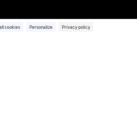
all cookies
Personalize
Privacy policy
ation et de traitement d'images du
ment d’images et de vidéos privilégié par le GEIPAN pour