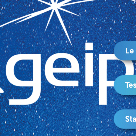
Le
Tes
Sta