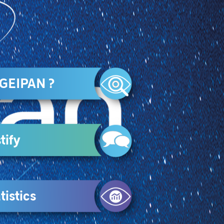
 GEIPAN ?
tify
tistics