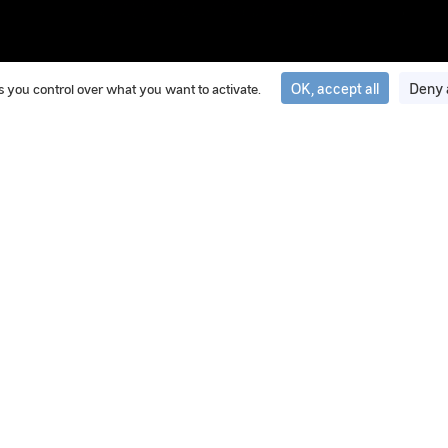
OK, accept all
Deny 
ves you control over what you want to activate.
20 May 2025
IPACO® : Le logiciel d’authentific
GEIPAN
IPACO® est le logiciel d’authentification et de traite
les enquêtes.